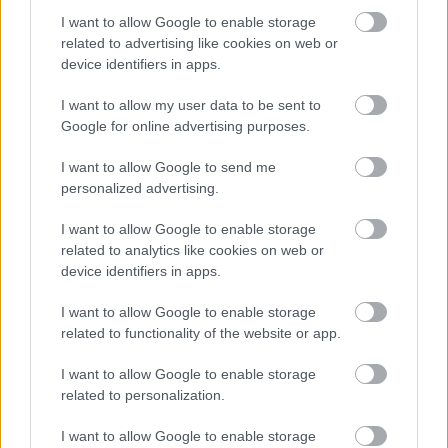
I want to allow Google to enable storage
related to advertising like cookies on web or
device identifiers in apps.
I want to allow my user data to be sent to
Google for online advertising purposes.
I want to allow Google to send me
personalized advertising.
I want to allow Google to enable storage
related to analytics like cookies on web or
A MiG-29 fegyverzete
device identifiers in apps.
stonefort2
•
2021. június 05.
I want to allow Google to enable storage
related to functionality of the website or app.
Hajdani büszkeségünk, a MiG-29-es elsősorban
I want to allow Google to enable storage
kiváló repülési jellemzőivel nyűgözte le a ...
related to personalization.
I want to allow Google to enable storage