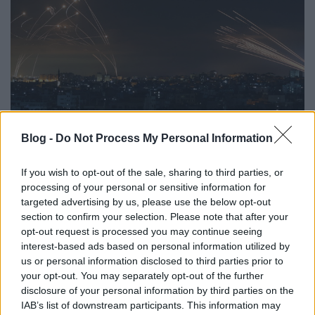
Blog -
Do Not Process My Personal Information
Vaskupola
If you wish to opt-out of the sale, sharing to third parties, or
stonefort2
•
2021. június 27.
processing of your personal or sensitive information for
targeted advertising by us, please use the below opt-out
section to confirm your selection. Please note that after your
Már nem először szerepel a vezető hírek ...
opt-out request is processed you may continue seeing
interest-based ads based on personal information utilized by
us or personal information disclosed to third parties prior to
your opt-out. You may separately opt-out of the further
disclosure of your personal information by third parties on the
IAB’s list of downstream participants. This information may