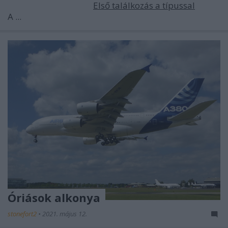
Első találkozás a típussal
A ...
Óriások alkonya
stonefort2
•
2021. május 12.