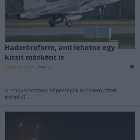
Haderőreform, ami lehetne egy
kicsit másként is
stonefort2
•
2021. június 29.
A magyar katonai képességek sohasem látott
mértékű ...