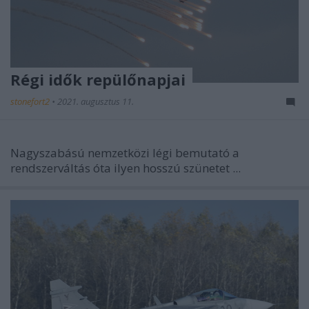
Régi idők repülőnapjai
stonefort2
•
2021. augusztus 11.
Nagyszabású nemzetközi légi bemutató a
rendszerváltás óta ilyen hosszú szünetet ...