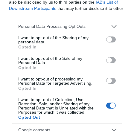
also be disclosed by us to third parties on the
IAB’s List of
Downstream Participants
that may further disclose it to other
third parties.
Please note that this website/app uses one or more Google
Personal Data Processing Opt Outs
services and may gather and store information including but
not limited to your visit or usage behaviour. You may click to
I want to opt-out of the Sharing of my
personal data.
grant or deny consent to Google and its third-party tags to
Opted In
use your data for below specified purposes in below Google
consent section.
I want to opt-out of the Sale of my
Personal Data.
"Okostojás" anatómia
Opted In
stonefort2
•
2021. június 23.
I want to opt-out of processing my
Personal Data for Targeted Advertising.
Opted In
Légierőnk legújabb helikopter típusa az Airbus
I want to opt-out of Collection, Use,
Helicopters H145M, amelyet a törzs sajátos formája
Retention, Sale, and/or Sharing of my
miatt hívnak egyesek "okostojásnak". Tényleg okos ...
Personal Data that Is Unrelated with the
Purposes for which it was collected.
Opted Out
Google consents