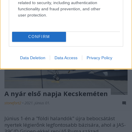
related to security, including authentication
functionality and fraud prevention, and other
user protection.
CONFIRM
Data Deletion
Data Access
Privacy Policy
A nyár első napja Kecskeméten
stonefort2
•
2021. június 01.
Június 1-én a "földi halandók" újra bebocsátást
nyertek légierőnk legfontosabb bázisára, ahol a JAS-
39C/D Gripen-ekkel repülő Puma század ...